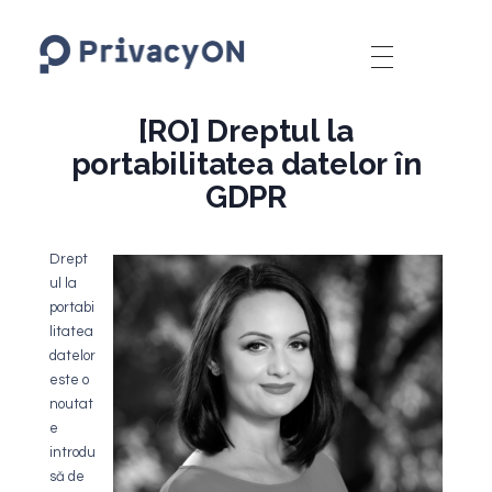
PrivacyON
data protection | IP | e-comm
[RO] Dreptul la
portabilitatea datelor în
GDPR
Drept
ul la
portabi
litatea
datelor
este o
noutat
e
introdu
să de