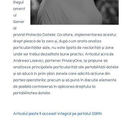
Regul
ament
ul
Gener
al
privind Protecția Datelor. Ca atare, implementarea acestui
drept pleacă de la zero și, după cum arată analiza
particularităților sale, nu este lipsită de neclarități și zone
unde vor trebui dezvoltate bune practici. Articolul scris de
Andreea Lisievici, partener PrivacyOne, își propune să
analizeze principalele particularități ale portabilității datelor
și să aducă în prim-plan zonele care solicită acțiune din
partea operatorilor, precum și să pună în discuție elemente
de posibilă controversă în aplicarea dreptului la
portabilitatea datelor.
Articolul poate fi accesat integral pe portalul SSRN