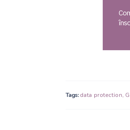
Com
însc
Tags:
data protection
,
G