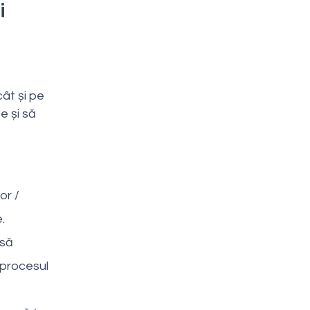
i
ât și pe
e și să
or /
.
 să
 procesul