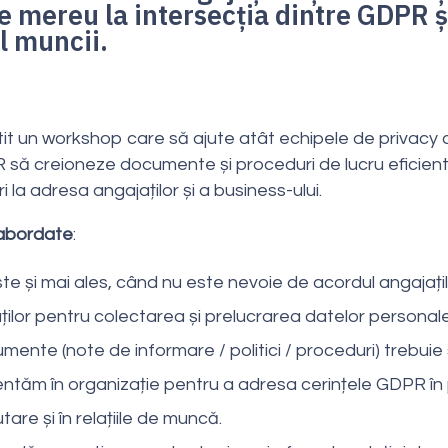
e mereu la intersecția dintre GDPR ș
l muncii.
t un workshop care să ajute atât echipele de privacy c
 să creioneze documente și proceduri de lucru eficient
ri la adresa angajaților și a business-ului.
abordate
:
e și mai ales, când nu este nevoie de acordul angajațil
ților pentru colectarea și prelucrarea datelor personale
ente (note de informare / politici / proceduri) trebuie
ntăm în organizație pentru a adresa cerințele GDPR în
tare și în relațiile de muncă.