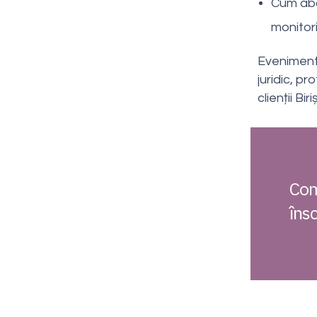
Cum abo
monitori
Eveniment
juridic, p
clienții Bi
Com
însc