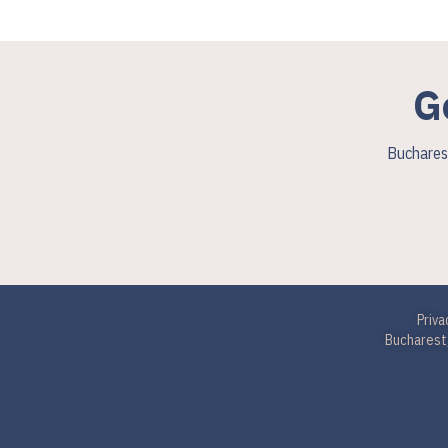
G
Bucharest
Priva
Bucharest,