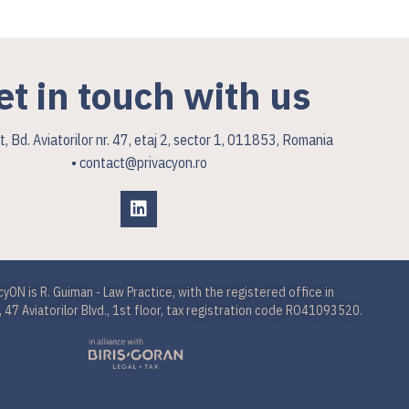
et in touch with us
, Bd. Aviatorilor nr. 47, etaj 2, sector 1, 011853, Romania
• contact@privacyon.ro
cyON is R. Guiman - Law Practice, with the registered office in
 47 Aviatorilor Blvd., 1st floor, tax registration code RO41093520.