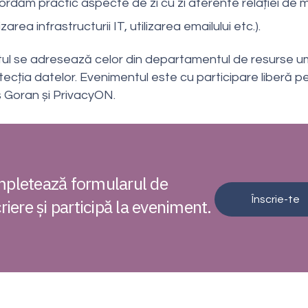
rdăm practic aspecte de zi cu zi aferente relației de m
zarea infrastructurii IT, utilizarea emailului etc.).
ul se adresează celor din departamentul de resurse u
rotecția datelor. Evenimentul este cu participare liberă p
riș Goran și PrivacyON.
pletează formularul de
Înscrie-te
riere și participă la eveniment.