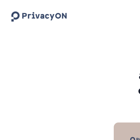
PrivacyON
data protection | IP | e-comm