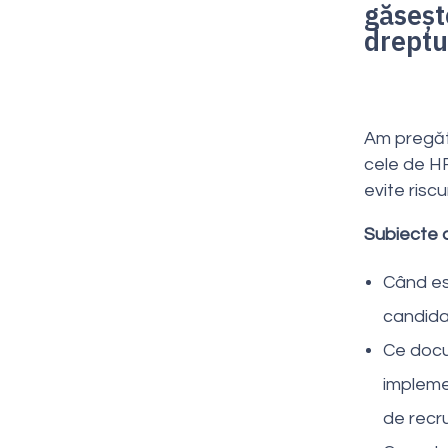
găseșt
dreptu
Am pregăti
cele de HR
evite riscu
Subiecte 
Când est
candida
Ce docum
impleme
de recru