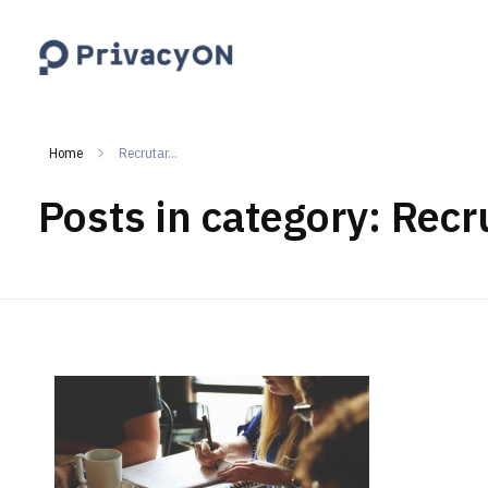
PrivacyON
data protection | IP | e-comm
Home
Recrutar...
Posts in category: Recr