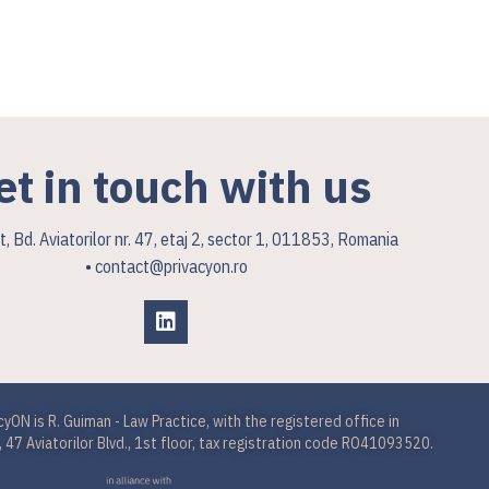
et in touch with us
, Bd. Aviatorilor nr. 47, etaj 2, sector 1, 011853, Romania
• contact@privacyon.ro
cyON is R. Guiman - Law Practice, with the registered office in
 47 Aviatorilor Blvd., 1st floor, tax registration code RO41093520.