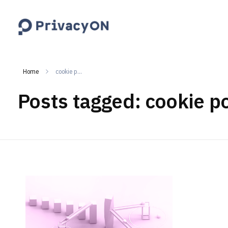
PrivacyON
data protection | IP | e-comm
Home
cookie p...
Posts tagged: cookie po