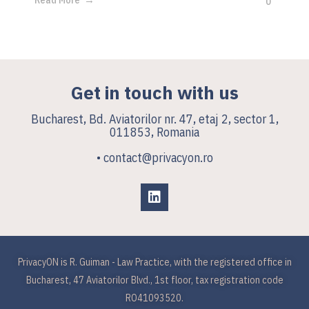
Read More
0
Get in touch with us
Bucharest, Bd. Aviatorilor nr. 47, etaj 2, sector 1,
011853, Romania
• contact@privacyon.ro
PrivacyON is R. Guiman - Law Practice, with the registered office in
Bucharest, 47 Aviatorilor Blvd., 1st floor, tax registration code
RO41093520.