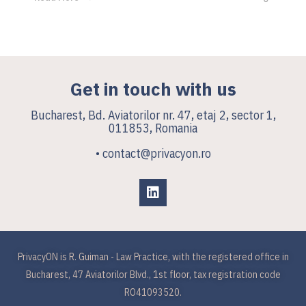
Get in touch with us
Bucharest, Bd. Aviatorilor nr. 47, etaj 2, sector 1,
011853, Romania
• contact@privacyon.ro
PrivacyON is R. Guiman - Law Practice, with the registered office in
Bucharest, 47 Aviatorilor Blvd., 1st floor, tax registration code
RO41093520.