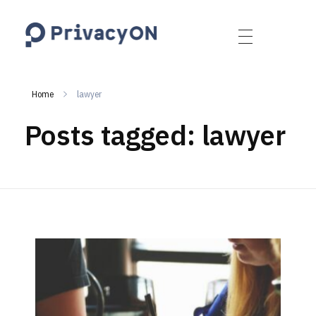
PrivacyON
data protection | IP | e-comm
Home
lawyer
Posts tagged: lawyer