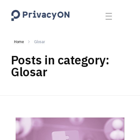
PrivacyON
data protection | IP | e-comm
Home
Glosar
Posts in category:
Glosar