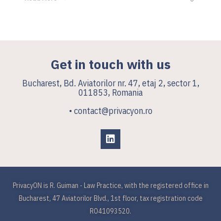
Get in touch with us
Bucharest, Bd. Aviatorilor nr. 47, etaj 2, sector 1,
011853, Romania
• contact@privacyon.ro
PrivacyON is R. Guiman - Law Practice, with the registered office in
Bucharest, 47 Aviatorilor Blvd., 1st floor, tax registration code
RO41093520.