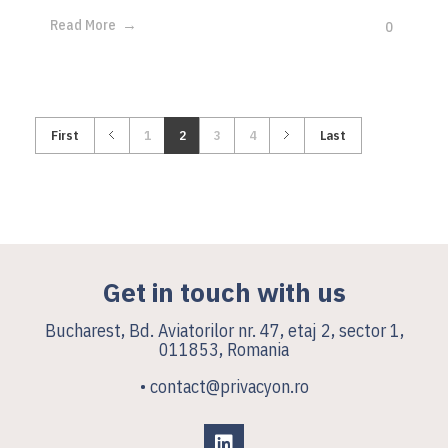
Read More
0
First
1
2
3
4
Last
Get in touch with us
Bucharest, Bd. Aviatorilor nr. 47, etaj 2, sector 1,
011853, Romania
• contact@privacyon.ro