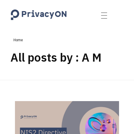
PrivacyON
data protection | IP | e-comm
Home
All posts by : A M