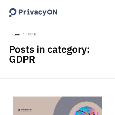
PrivacyON
data protection | IP | e-comm
Home
GDPR
Posts in category:
GDPR