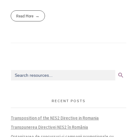
Read More
Search Button
Search
for:
RECENT POSTS
Transposition of the NIS2 Directive in Romania
Transpunerea Directivei NIS2 în România
Organizarea de concursuri și campanii promoționale cu