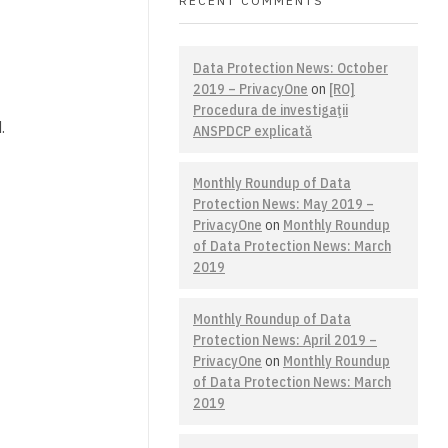
RECENT COMMENTS
Data Protection News: October
2019 – PrivacyOne
on
[RO]
Procedura de investigaţii
​
ANSPDCP explicată
Monthly Roundup of Data
Protection News: May 2019 –
PrivacyOne
on
Monthly Roundup
of Data Protection News: March
2019
Monthly Roundup of Data
Protection News: April 2019 –
PrivacyOne
on
Monthly Roundup
of Data Protection News: March
2019