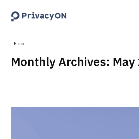
PrivacyON
data protection | IP | e-comm
Home
Monthly Archives: May