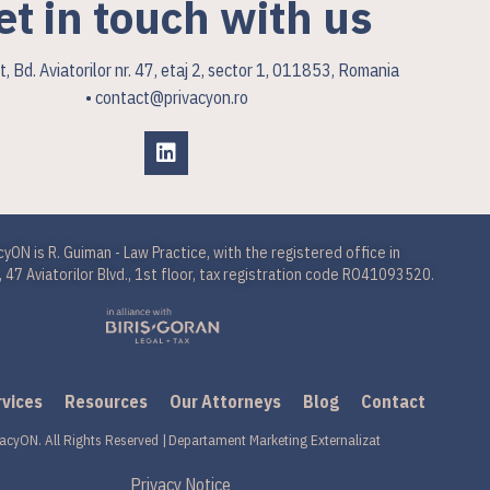
et in touch with us
, Bd. Aviatorilor nr. 47, etaj 2, sector 1, 011853, Romania
• contact@privacyon.ro
cyON is R. Guiman - Law Practice, with the registered office in
 47 Aviatorilor Blvd., 1st floor, tax registration code RO41093520.
rvices
Resources
Our Attorneys
Blog
Contact
acyON. All Rights Reserved |
Departament Marketing Externalizat
Privacy Notice