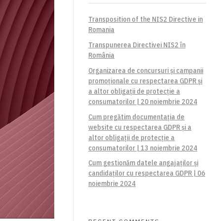
Transposition of the NIS2 Directive in
Romania
Transpunerea Directivei NIS2 în
România
Organizarea de concursuri și campanii
promoționale cu respectarea GDPR și
a altor obligații de protecție a
consumatorilor | 20 noiembrie 2024
Cum pregătim documentația de
website cu respectarea GDPR și a
altor obligații de protecție a
consumatorilor | 13 noiembrie 2024
Cum gestionăm datele angajaților și
candidaților cu respectarea GDPR | 06
noiembrie 2024