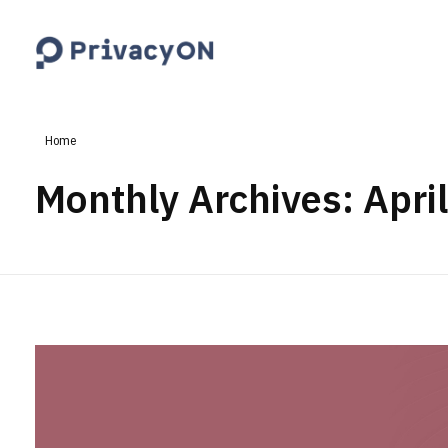
PrivacyON
data protection | IP | e-comm
Home
Monthly Archives: Apri