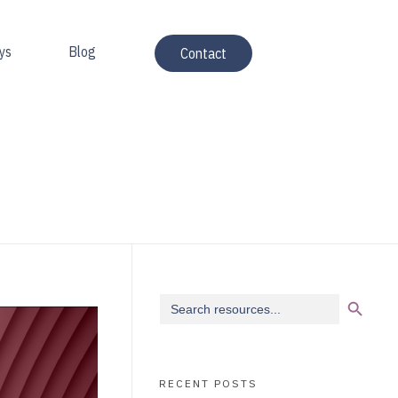
ys
Blog
Contact
Search Button
Search
for:
RECENT POSTS