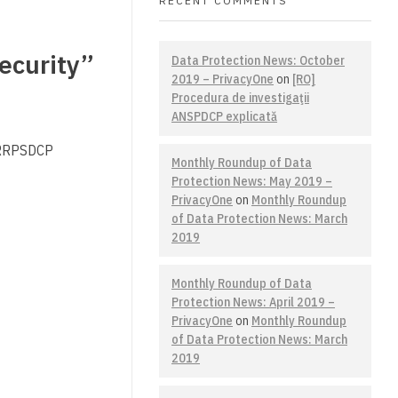
RECENT COMMENTS
Security”
Data Protection News: October
2019 – PrivacyOne
on
[RO]
Procedura de investigaţii
ANSPDCP explicată
și RRPSDCP
Monthly Roundup of Data
Protection News: May 2019 –
PrivacyOne
on
Monthly Roundup
of Data Protection News: March
2019
Monthly Roundup of Data
Protection News: April 2019 –
PrivacyOne
on
Monthly Roundup
of Data Protection News: March
2019