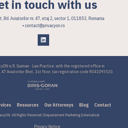
et in touch with us
, Bd. Aviatorilor nr. 47, etaj 2, sector 1, 011853, Romania
• contact@privacyon.ro
cyON is R. Guiman - Law Practice, with the registered office in
 47 Aviatorilor Blvd., 1st floor, tax registration code RO41093520.
rvices
Resources
Our Attorneys
Blog
Contact
acyON. All Rights Reserved |
Departament Marketing Externalizat
Privacy Notice