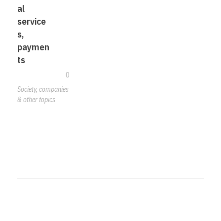
al
service
s,
paymen
ts
0
Society, companies
& other topics
Search Button