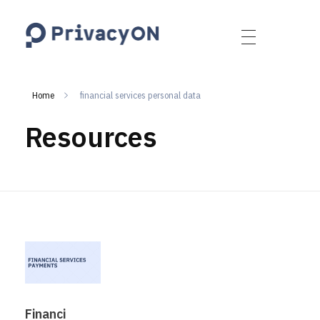
PrivacyON
data protection | IP | e-comm
Home
financial services personal data
Resources
Financi