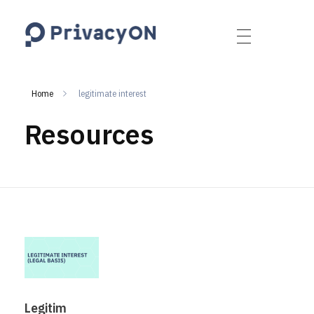
PrivacyON
data protection | IP | e-comm
Home
legitimate interest
Resources
Legitim