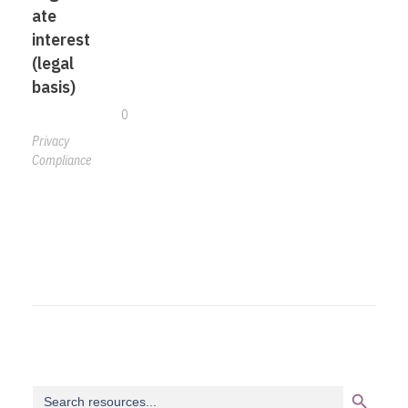
ate
interest
(legal
basis)
0
Privacy
Compliance
Search Button
Search
for: