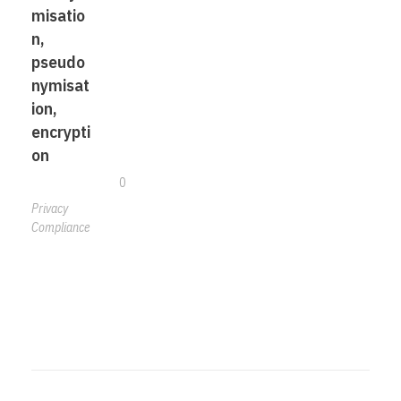
misatio
n,
pseudo
nymisat
ion,
encrypti
on
0
Privacy
Compliance