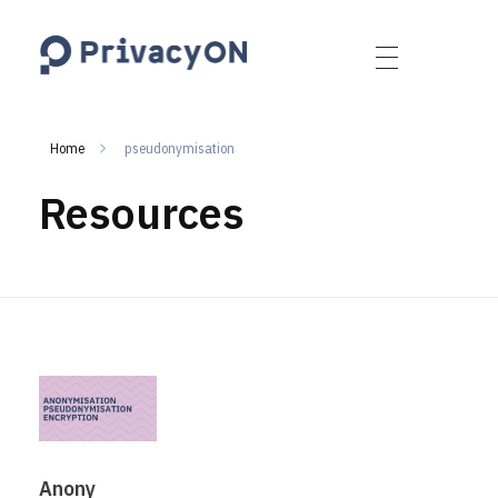
PrivacyON
data protection | IP | e-comm
Home
pseudonymisation
Resources
Anony