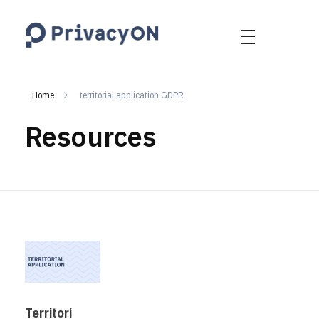
PrivacyON
data protection | IP | e-comm
Home
territorial application GDPR
Resources
Territori