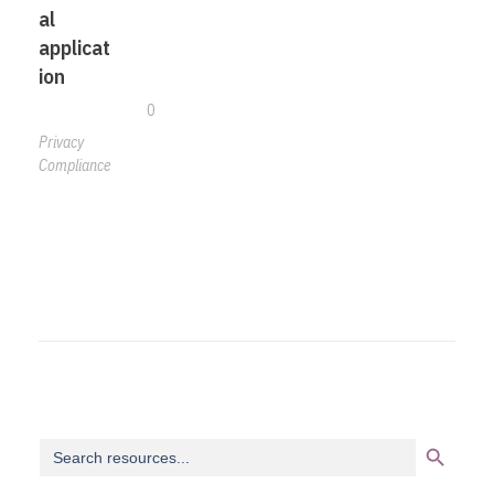
al
applicat
ion
0
Privacy
Compliance
Search Button
Search
for: